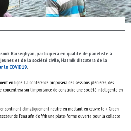
asmik
Barseghyan
, participera en
qualité de panéliste
à
 jeunes
et de la société civile
,
Hasmik
discutera d
e
la
ur le COVID19
.
ment en ligne.
La conférence propose
ra
des sessions plénières, des
se concentre
ra
sur l’importance de construire une société intelligente en
emier continent climatiquement neutre en mettant en œuvre le « Green
ecteur de l’eau afin d’offrir une plate-forme ouverte pour la collecte