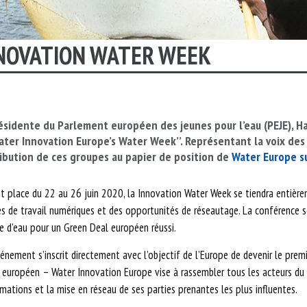
IEURS
NOVATION WATER WEEK
ésidente du Parlement européen des jeunes pour l’eau
(PEJE)
,
H
ater Innovation
Europe’s
Water Week’’
. Représentant la voix des
ibution de ces groupes a
u
papier
de position de
Water Europe s
t place du 22 au 26 juin 2020, l
a
Innovation Water Week
se tiendra entière
s de travail numériques et des
opportunités de réseautage
. La conférence 
e d’eau pour un Green Deal
européen
réussi.
énement s’inscrit directement
avec
l’objectif de l’Europe de devenir le pr
 européen – Water Innovation Europe vise à rassembler tous les acteurs du s
rmations et la mise en réseau de ses parties prenantes les plus influentes.