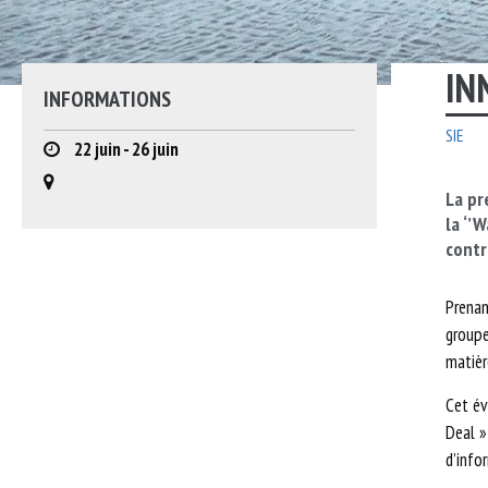
CONSEIL D’ADMINISTRATION
PROJETS ANTÉR
IN
INFORMATIONS
30 ANS D’ACTION
SIE
22 juin - 26 juin
RAYMOND JOST – FONDATEUR
La p
r
la
‘’
W
PARTENAIRES
contr
OFFRES D’EMPLOI
Prenan
groupe
matièr
Cet év
Deal »
d’info