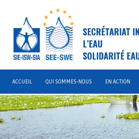
SECRÉTARIAT I
L’EAU
SOLIDARITÉ EA
Aller
au
ACCUEIL
QUI SOMMES-NOUS
EN ACTION
contenu
LE SIE ET SEE
TERRAIN
VISION, MISSION, VALEURS
PLAIDOYER ET S
ÉQUIPE
JEUNESSE