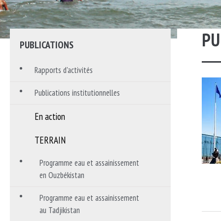
CONSEIL D’ADMINISTRATION
PROJETS ANTÉR
PU
PUBLICATIONS
30 ANS D’ACTION
Rapports d'activités
RAYMOND JOST – FONDATEUR
Publications institutionnelles
PARTENAIRES
En action
OFFRES D’EMPLOI
TERRAIN
Programme eau et assainissement
en Ouzbékistan
Programme eau et assainissement
au Tadjikistan