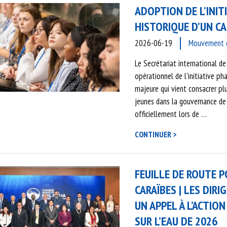
ADOPTION DE L’INIT
HISTORIQUE D’UN CA
2026-06-19
Mouvement gl
Le Secrétariat international de 
opérationnel de l’initiative ph
majeure qui vient consacrer pl
jeunes dans la gouvernance de
officiellement lors de …
CONTINUER >
FEUILLE DE ROUTE P
CARAÏBES | LES DIR
UN APPEL À L’ACTIO
SUR L’EAU DE 2026