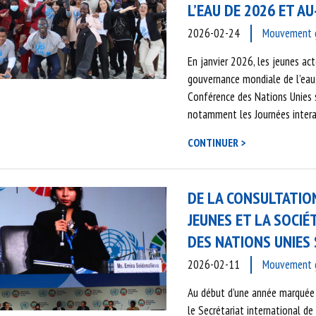
L’EAU DE 2026 ET A
2026-02-24
Mouvement gl
En janvier 2026, les jeunes ac
gouvernance mondiale de l’eau,
Conférence des Nations Unies s
notamment les Journées interac
CONTINUER >
DE LA CONSULTATION
JEUNES ET LA SOCIÉ
DES NATIONS UNIES 
2026-02-11
Mouvement gl
Au début d’une année marquée 
le Secrétariat international de 