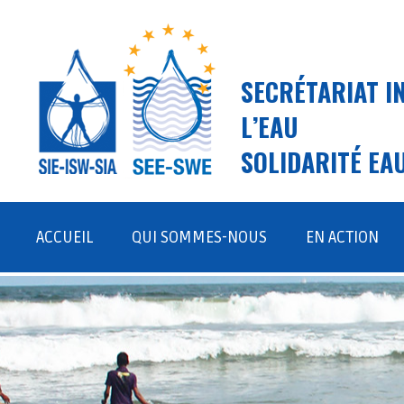
SECRÉTARIAT I
L’EAU
SOLIDARITÉ EA
Aller
au
ACCUEIL
QUI SOMMES-NOUS
EN ACTION
contenu
LE SIE ET SEE
TERRAIN
VISION, MISSION, VALEURS
PLAIDOYER ET S
ÉQUIPE
JEUNESSE