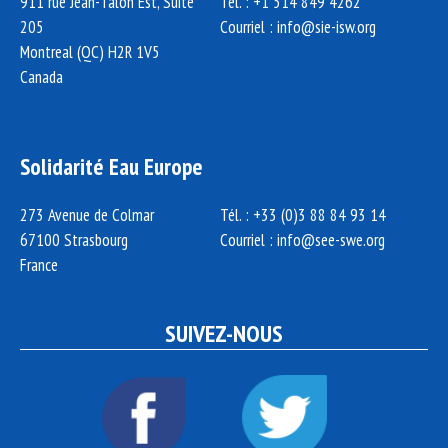
911 rue Jean-Talon Est, Suite
Tél. : +1 514 849 4262
205
Courriel :
info@sie-isw.org
Montreal (QC) H2R 1V5
Canada
Solidarité Eau Europe
273 Avenue de Colmar
Tél. : +33 (0)3 88 84 93 14
67100 Strasbourg
Courriel :
info@see-swe.org
France
SUIVEZ-NOUS